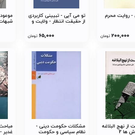
- روایت محرم
تو می آیی - تبیینی کاربردی
موعود 
از حقیقت انتظار - ولایت و
شبهات
امامت 2
65,000
200,000
تومان
تومان
از نهج البلاغه
مشکلات حکومت دینی -
ش ها 2
نظام سیاسی و حکومت
غدیر - 