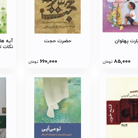
ارت پهلوان
حضرت حجت
آیه ها
نکات تر
علی حا
صاد - 
660,000
85,000
تومان
تومان
6