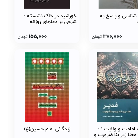
شناسی و پاسخ به
خورشید در خاک نشسته -
شرحی بر دعاهای روزانه
حضرت زهرا س - ولایت و
امامت 7
155,000
300,000
تومان
تومان
مباحث امامت و ولایت 1 -
زندگانی امام حسین(ع)
معنا زیر بنا ضرورت و