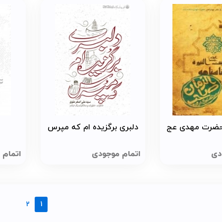
حضرت مهدی عج
دلبری برگزیده ام که مپرس
دی
اتمام موجودی
اتمام 
2
1