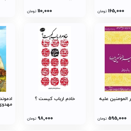
دینی 2
هدف و
110,000
165,000
تومان
تومان
ر المومنین علیه
خادم ارباب کیست ؟
ادموند
مهدوی 
98,000
595,000
تومان
تومان