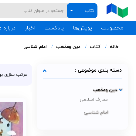
کتاب
محصولات
پویش‌ها
پادکست
اخبار
درباره م
خانه
کتاب
دین ومذهب
امام شناسی
دسته بندی موضوعی :
مرتب سازی بر
دین ومذهب
معارف اسلامی
امام شناسی