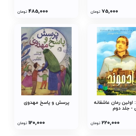
لایت
485,000
75,000
تومان
تومان
: اولین رمان عاشقانه
پرسش و پاسخ مهدوی
- جلد دوم
120,000
220,000
تومان
تومان