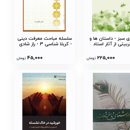
ی سبز - داستان ها و
سلسله مباحث معرفت دینی
بیتی از آثار استاد
- کربلا شناسی 3 - راز شادی
ئری صفایی - عین
امام حسین علیه السلام در
نظام تربیتی و معرفتی
قتلگاه
45,000
225,000
تومان
تومان