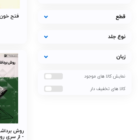
فتح خون 
قطع
نوع جلد
زبان
نمایش کالا های موجود
کالا های تخفیف دار
روش برداشت 
- از سری رو