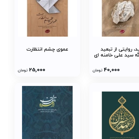
د، روایتی از تبعید
عموی چشم انتظارت
له سید علی خامنه ای
انشهر و جیرفت در
اختناق پهلوی دوم
25,000
40,000
تومان
تومان