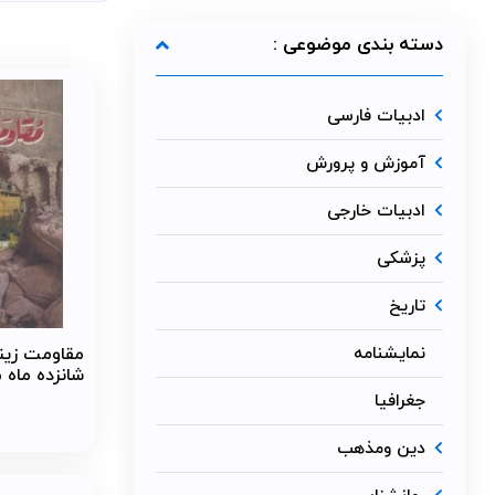
روایت آخر ، مقاو
دسته بندی موضوعی :
ادبیات فارسی
آموزش و پرورش
ادبیات خارجی
پزشکی
تاریخ
نمایشنامه
مقاومت زینب
شانزده ماه 
حضرت زینب
جغرافیا
دین ومذهب