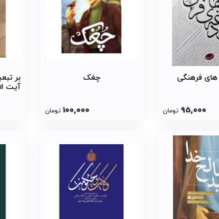
های فرهنگی
چغک
بر تبعی
آیت ال
به ایر
دوران 
100,000
95,000
تومان
تومان