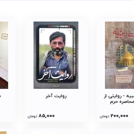
مت زینبیه ، حدیث مکارم اخلاق ، مجموعه انسان 250 ساله و ...
یه - روایتی از
روایت آخر
م
محاصره حرم
85,000
200,000
تومان
تومان