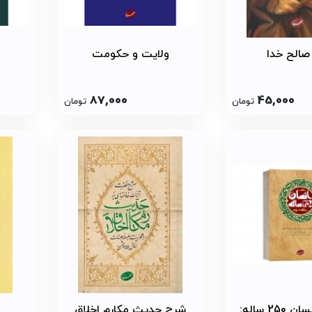
صالح خدا
ولایت و حکومت
87,000
45,000
تومان
تومان
حلقه دوم انسان 250 ساله:
شرح حدیث مکارم اخلاق