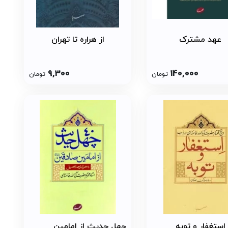
عهد مشترک
از هراره تا تهران
9,300
140,000
تومان
تومان
استغفار و توبه
چهل حدیث از امامین