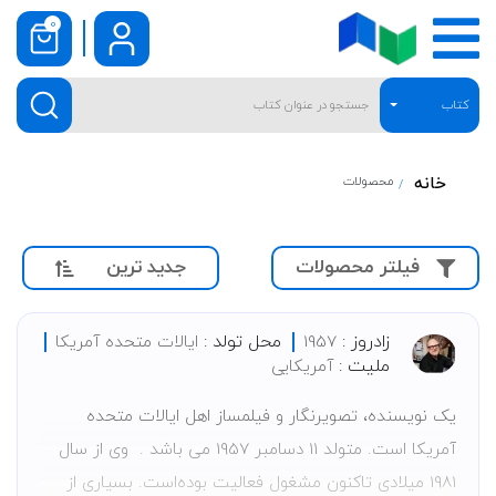
0
کتاب
خانه
محصولات
جدید ترین
فیلتر محصولات
زادروز :
محل تولد :
1957
ایالات متحده آمریکا
ملیت :
آمریکایی
یک نویسنده، تصویرنگار و فیلمساز اهل ایالات متحده
آمریکا است. متولد 11 دسامبر 1957 می باشد . وی از سال
1981
میلادی تاکنون مشغول فعالیت بوده‌است. بسیاری از