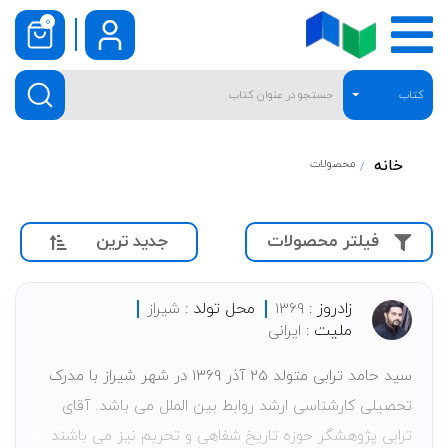
0
کتاب
خانه
محصولات
جدید ترین
فیلتر محصولات
زادروز :
محل تولد :
1369
شیراز
ملیت :
ایرانی
سید حامد ترابی متولد 25 آذر 1369 در شهر شیراز با مدرک
تحصیلی کارشناسی ارشد روابط بین الملل می باشد. آقای
ترابی پژوهشگر حوزه تاریخ شفاهی و تحریم نیز می باشند