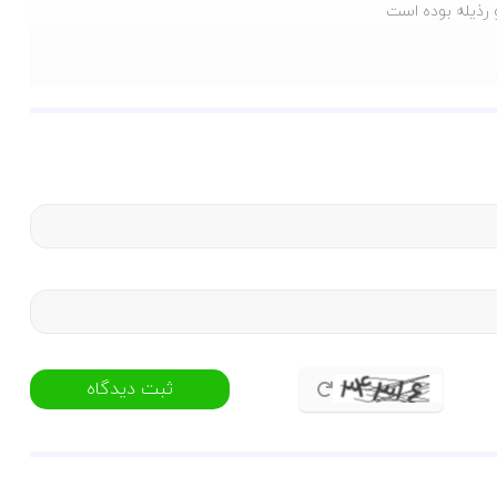
 رذیله بوده است
جوانان طالب سلوک الی الله توصیه می کنیم
.
مکاید شیطان و نفس به قدری دقیق و باریک است
 ولی برای شیطان است.
ثبت دیدگاه