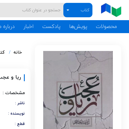
کتاب
محصولات
پویش‌ها
پادکست
اخبار
درباره م
خانه
کت
ریا و عج
مشخصات :
ناشر :
نویسنده :
قطع :