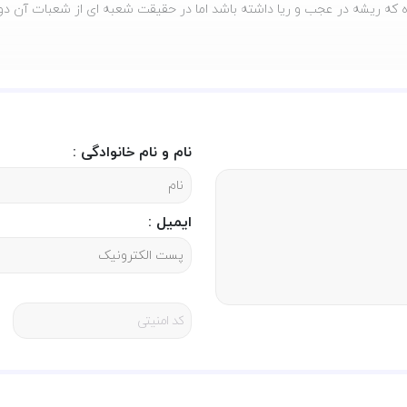
ده که ریشه در عجب و ریا داشته باشد اما در حقیقت شعبه ای از شعبات آن دو
 معرفت نفس نیز محسوب می شود و مشحون از آیات و روایات است را به تمام 
ا و یا عجب در اعمال او رخنه کرده و اعمالش ریایی و ناچیز است. زیرا که 
نام و نام خانوادگی :
امل نکند، نمی فهمد چه کاره است. خودش گمان می کند کارهایش برای خداست
تهیه کنید.
ایمیل :