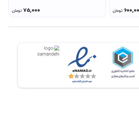
ارف تشیع
75,000
600,0
تومان
تومان