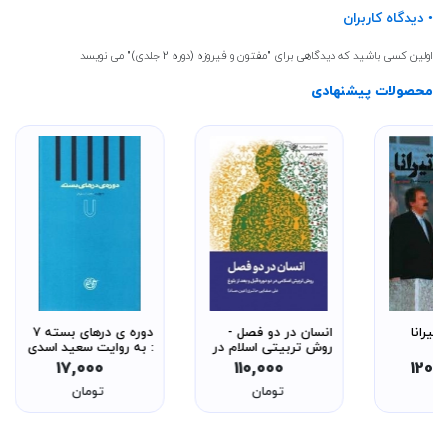
• دیدگاه کاربران
اولین کسی باشید که دیدگاهی برای "مفتون و فیروزه (دوره 2 جلدی)" می نویسد
محصولات پیشنهادی
 تیرانا
انسان در دو فصل -
دوره ی درهای بسته 7
روش تربیتی اسلام در
: به روایت سعید اسدی
دو دوره قبل و بعد از
فر
17,000
110,000
120,
بلوغ - نظام تربیتی و
ان
تومان
تومان
معرفتی 2