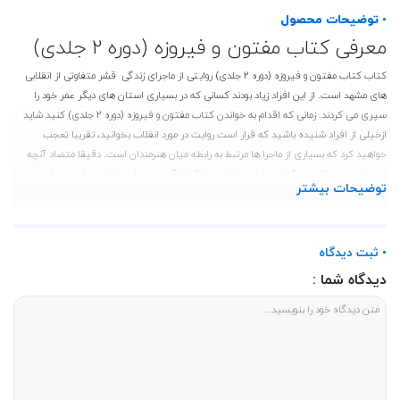
• توضیحات محصول
معرفی کتاب مفتون و فیروزه (دوره 2 جلدی)
کتاب کتاب مفتون و فیروزه (دوره 2 جلدی) روایتی از ماجرای زندگی قشر متفاوتی از انقلابی
های مشهد است. از این افراد زیاد بودند کسانی که در بسیاری استان های دیگر عمر خود را
سپری می کردند. زمانی که اقدام به خواندن کتاب مفتون و فیروزه (دوره 2 جلدی) کنید شاید
ازخیلی از افراد شنیده باشید که قرار است روایت در مورد انقلاب بخوانید، تقریبا تعجب
خواهید کرد که بسیاری از ماجرا ها مرتبط به رابطه میان هنرمندان است. دقیقا متضاد آنچه
همیشه می خوانید، در کتاب مفتون و فیروزه فقط با آن دسته از مبارزان مسلح و سیاست
توضیحات بیشتر
مداران اسلامی و توده ای ها مواجه نمی شوید. چند تن از بازیگران تئاتر که مشغول به مبارزه
خیابانی اند برای انقلاب کردم. ولی به روش خود.
مشخصات کتاب مفتون و فیروزه (دوره 2 جلدی)
• ثبت دیدگاه
ناشر :نیستان هنر،نویسنده :سعید تشکری،قطع :رقعی،نوع جلد :جلد نرم،تعداد صفحات
دیدگاه شما :
:481،زبان :فارسی
ناشر و نویسنده
کتاب خوب
مفتون و فیروزه (دوره 2 جلدی) نوشته سعید تشکری کاره شده در انتشارات
نیستان هنر است.