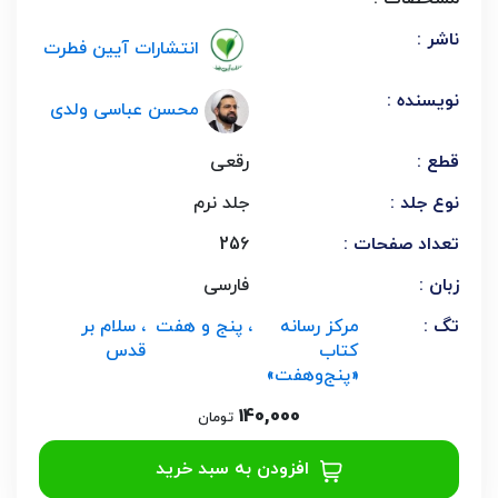
ناشر :
انتشارات آیین فطرت
نویسنده :
محسن عباسی ولدی
قطع :
رقعی
نوع جلد :
جلد نرم
تعداد صفحات :
256
زبان :
فارسی
تگ :
مرکز رسانه
، پنج و هفت
، سلام بر
کتاب
قدس
«پنج‌و‌هفت»
140,000
تومان
افزودن به سبد خرید