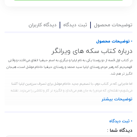
توضیحات محصول
ثبت دیدگاه
دیدگاه کاربران
• توضیحات محصول
درباره کتاب سکه های ویرانگر
در کتاب اول قصه از دو روستا یکی به نام ایلیا و دیگری به اسم حیفیا اتفاق می‌افتد؛ و وقتی
فهمیدیم که رهبر مردم روستای ایلیا سید محمد و روستای حیفیا خاخام موشل است، هیجان
انگیز تر هم شد.
اما ماجرایی که در کتاب دوم ، با تصمیم جدید خاخام موشل برای تصرف سرزمین ایلیا آشنا
می‌شویم؛ نقشه‌ای که مردم را به جان هم می‌اندازد و انگیزه نر کار و تلاشی را می‌دزدد. نقشه
جدید شیوع ربا است.
توضیحات بیشتر
مشخصات کتاب سکه های ویرانگر
ناشر :آیین فطرت،نویسنده :محسن عباسی ولدی،قطع :رقعی،نوع جلد :جلد نرم،تعداد صفحات
• ثبت دیدگاه
:256،زبان :فارسی
دیدگاه شما :
قیمت کتاب