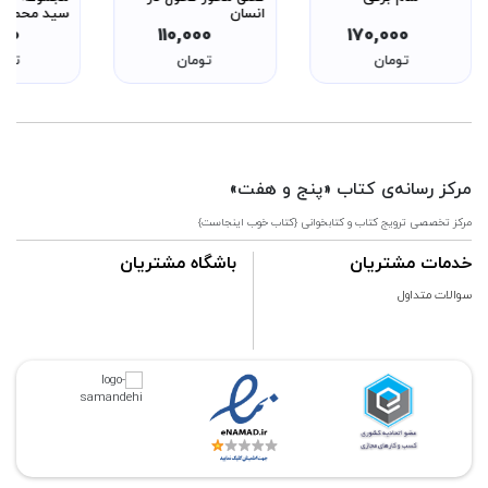
انسان
سید محمد 
طباطبائی جلد
000
110,000
170,000
کتاب های قر
تومان
تومان
توم
اسلام شیعه 
گلچینی از م
تشیع
مرکز رسانه‌ی کتاب «پنج و هفت»
مرکز تخصصی ترویج کتاب و کتابخوانی {کتاب خوب اینجاست}
خدمات مشتریان
باشگاه مشتریان
سوالات متداول