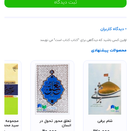
ثبت دیدگاه
• دیدگاه کاربران
اولین کسی باشید که دیدگاهی برای "کتاب کتاب است" می نویسد
محصولات پیشنهادی
شام برفی
تعلق محور تحول در
مجموعه آثار
انسان
سید محمد 
طباطبائی جلد