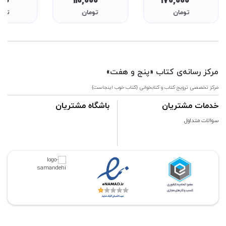
000
110,000
170,000
کتاب های قر
تومان
تومان
توم
اسلام شیعه 
گلچینی از م
تشیع
مرکز رسانه‌ی کتاب «پنج و هفت»
مرکز تخصصی ترویج کتاب و کتابخوانی {کتاب خوب اینجاست}
خدمات مشتریان
باشگاه مشتریان
سوالات متداول