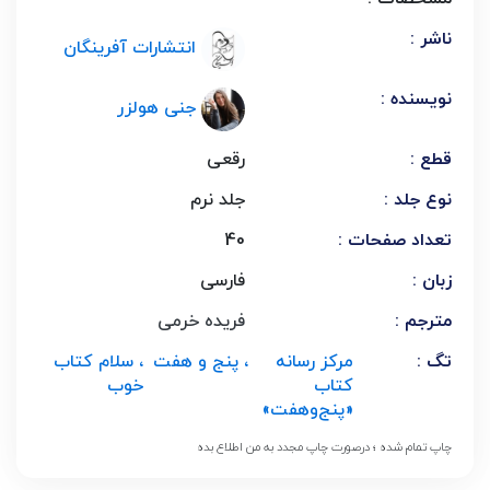
ناشر :
انتشارات آفرینگان
نویسنده :
جنی هولزر
قطع :
رقعی
نوع جلد :
جلد نرم
تعداد صفحات :
40
زبان :
فارسی
مترجم :
فریده خرمی
تگ :
مرکز رسانه
، پنج و هفت
، سلام کتاب
کتاب
خوب
«پنج‌و‌هفت»
چاپ تمام شده ؛ درصورت چاپ مجدد به من اطلاع بده