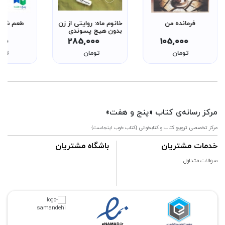
فرمانده من
خانوم ماه: روایتی از زن
طعم شیری
بدون هیچ پسوندی
000
285,000
105,000
تومان
تومان
توم
مرکز رسانه‌ی کتاب «پنج و هفت»
مرکز تخصصی ترویج کتاب و کتابخوانی {کتاب خوب اینجاست}
خدمات مشتریان
باشگاه مشتریان
سوالات متداول