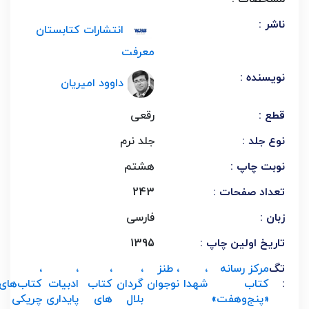
ناشر :
انتشارات کتابستان
معرفت
نویسنده :
داوود امیریان
قطع :
رقعی
نوع جلد :
جلد نرم
نوبت چاپ :
هشتم
تعداد صفحات :
243
زبان :
فارسی
تاریخ اولین چاپ :
1395
تگ
مرکز رسانه
،
، طنز
،
،
،
،
:
کتاب
شهدا
نوجوان
گردان
کتاب
ادبیات
کتاب‌های
«پنج‌و‌هفت»
بلال
های
پایداری
چریکی