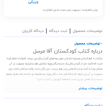
چریکی
چاپ تمام شده ؛ درصورت چاپ مجدد به من اطلاع بده
توضیحات محصول
ثبت دیدگاه
دیدگاه کاربران
• توضیحات محصول
درباره کتاب کودکستان آقا مرسل
درکتاب « کودکستان مرسل» داستان حول بچه های گردان بلال می چرخد. فرمانده اعلام کرده
است که قصد دارد از گردان بلال یک دسته یگان ویژه تشکیل دهد و شرایط عضویت در آن
مشکل بوده و آشنا بردار و التماس پذیر هم نیست. این یگان باعث رقابت و تلاش افراد برای
عضویت در آن می شود؛ اما اینکه قرار است یگان ویژه چه وظیفه ای داشته باشد هنوز معلوم
نیست و آیا همان چیزی است که همه آروزیش را دارند یا خیر؟
مشخصات کتاب کودکستان آقا مرسل
توضیحات بیشتر
ناشر :کتابستان معرفت،نویسنده :داوود امیریان،قطع :رقعی،نوع جلد :جلد نرم،نوبت چاپ
:هشتم،تعداد صفحات :243،زبان :فارسی،تاریخ اولین چاپ :1395
• ثبت دیدگاه