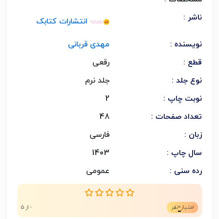
ناشر :
انتشارات کتابک
نویسنده :
مهدی قربانی
قطع :
رقعی
نوع جلد :
جلد نرم
نوبت چاپ :
2
تعداد صفحات :
48
زبان :
فارسی
سال چاپ :
1403
رده سنی :
عمومی
0
امتیاز
نفر
- از 5