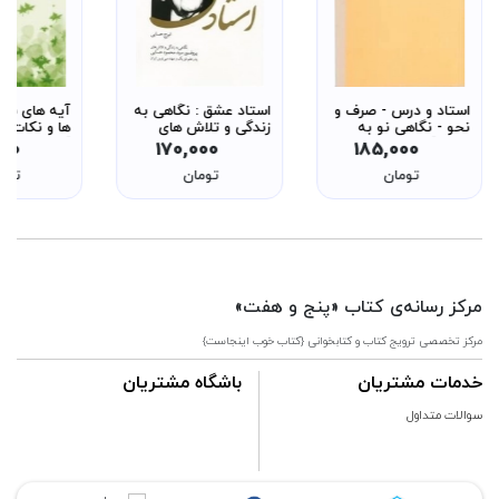
استاد و درس - صرف و
استاد عشق : نگاهی به
آیه های سبز
نحو - نگاهی نو به
زندگی و تلاش های
ها و نکات تر
روش آموزش ادبیات
پروفسور سید محمود
آثار استاد 
000
170,000
185,000
عرب - از سری روش ها
حسابی پدر علم فیزیک
صفایی - عین
تومان
تومان
توم
8
و مهندسی نوین ایران
نظام تربیتی
6
مرکز رسانه‌ی کتاب «پنج و هفت»
مرکز تخصصی ترویج کتاب و کتابخوانی {کتاب خوب اینجاست}
خدمات مشتریان
باشگاه مشتریان
سوالات متداول