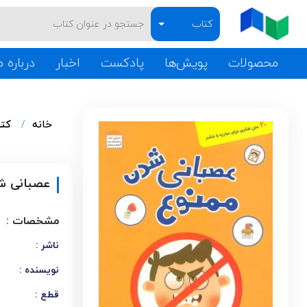
کتاب
محصولات
پویش‌ها
پادکست
اخبار
درباره م
خانه
کت
عصبانی ش
مشخصات :
ناشر :
نویسنده :
قطع :