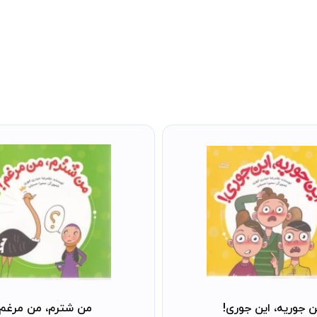
ن جوریه، این جوری!
من شترم، من مرغم!