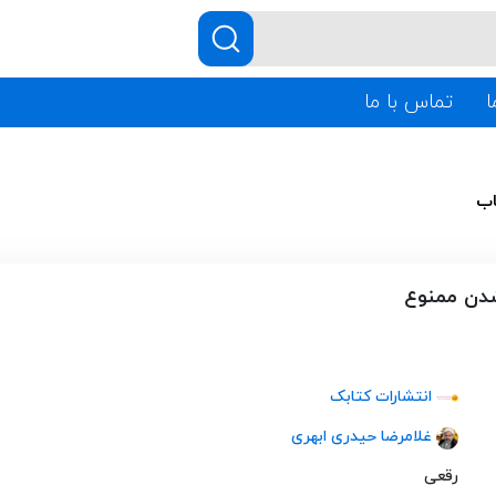
ا
تماس با ما
اب
دن ممنوع
انتشارات کتابک
غلامرضا حیدری ابهری
رقعی