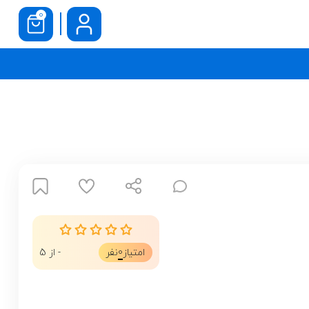
0
0
امتیاز
نفر
- از 5