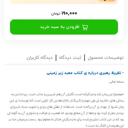
190,000
تومان
افزودن به سبد خرید
توضیحات محصول
ثبت دیدگاه
دیدگاه کاربران
• تقریظ رهبری درباره ی کتاب معبد زیر زمینی
بسمه تعالی
«موضوع این رمان تازه و مبتکرانه است، نگارش آن هم شیرین و جذاب است. پرداختتن به
پخش های حاشیه ئی ولی مهم و تاثیرگذار دفاع مقدس کار لازمی است که نویسنده ی این
رمان شیوا از عهده ی آن برآمده است. استفاده از مقنّی های یزدی را شهید صیاد شیرازی
چندبار مطرح کرده بود و ماها از آن مطلع بودیم، اما اهمیت و ظرافت و دشواری آن به گونه ئی
بود که در این کتاب تشریح شده برای ما و دیگرانِ امثال ما معلوم نبود. رحمت و رضوان خدا بر
این هنرمندان کلنگ به دست.»