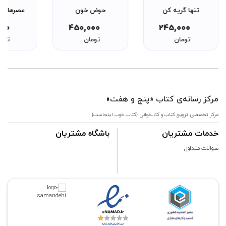
تنها گریه کن
حوض خون
عصرهای ک
000
450,000
245,000
تومان
تومان
توما
مرکز رسانه‌ی کتاب «پنج و هفت»
مرکز تخصصی ترویج کتاب و کتابخوانی {کتاب خوب اینجاست}
خدمات مشتریان
باشگاه مشتریان
سوالات متداول