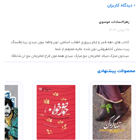
• دیدگاه کاربران
زهراالسادات موسوی
25 بهمن 1403
کتاب های دهه فجر و ایام پیروزی انقلاب اسلامی تون وافعا چون عیدی زیبا وقسنگ
زیت بخش کتابفروشی تون شده عالیه ممنونم از شما
عیدتون مبارک میلاد امام زمان عج مبارک عیدی همه مون فرج امام زمان عج ان شاءالله
محصولات پیشنهادی