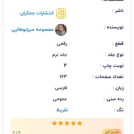
ناشر :
انتشارات جمکران
نویسنده :
معصومه میرابوطالبی
قطع :
رقعی
نوع جلد :
جلد نرم
نوبت چاپ :
4
تعداد صفحات :
163
زبان :
فارسی
رده سنی :
عمومی
تگ :
تقریظ
6
امتیاز
نفر
5 از 5