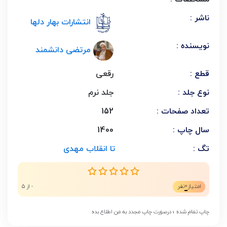
ناشر :
انتشارات بهار دلها
نویسنده :
مرتضی دانشمند
قطع :
رقعی
نوع جلد :
جلد نرم
تعداد صفحات :
152
سال چاپ :
1400
تگ :
تا انقلاب مهدی
0
امتیاز
نفر
- از 5
چاپ تمام شده ؛ درصورت چاپ مجدد به من اطلاع بده