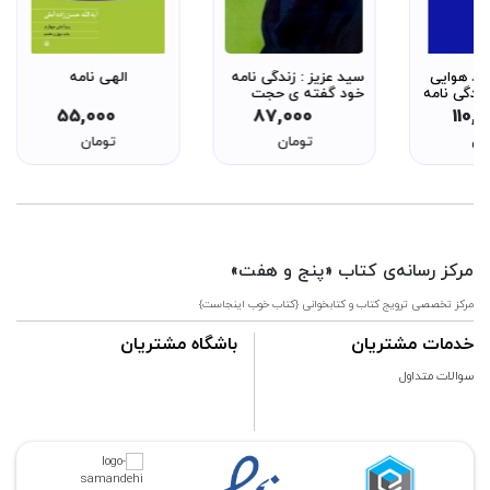
برد هوایی
سید عزیز : زندگی نامه
الهی نامه
زندگی نامه
خود گفته ی حجت
اویری از
الاسلام و المسلمین
55,000
87,000
110,
 های دفاع
سید حسن نصرالله دبیر
ان
تومان
تومان
کل حزب الله لبنان
مرکز رسانه‌ی کتاب «پنج و هفت»
مرکز تخصصی ترویج کتاب و کتابخوانی {کتاب خوب اینجاست}
خدمات مشتریان
باشگاه مشتریان
سوالات متداول