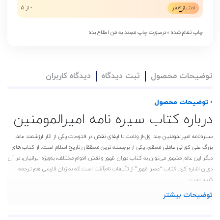
0
امتیاز
نفر
- از 5
چاپ تمام شده ؛ درصورت چاپ مجدد به من اطلاع بده
توضیحات محصول
ثبت دیدگاه
دیدگاه کاربران
• توضیحات محصول
درباره کتاب سیره نامه امیرالمومنین
سیره‌نامه امیرالمومنین جلد اول؛از ولادت تا ایفای نقش در فتوحات یکی از اثار ارزشمند عالم
بزرگ علی کورانی عاملی محقق، یکی از برجسته ترین محققان تاریخ اسلام است. از کتاب های
دیگر این عالم مشهور می‌توان به کتاب دوران ظهور و نقش اقوام مختلف، به‌ویژه ایرانیان، در آن
دوران اشاره کرد. کتاب “عصر ظهور” از تألیفات نام‌آشنا است که به زبان فارسی هم ترجمه
شده است.
توضیحات بیشتر