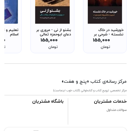
خورشید در خاک
بشنو از نی - مروری بر
تعلیم و ترب
نشسته - شرحی بر
دعای ابوحمزه ثمالی
اسلام
دعاهای روزانه حضرت
000
155,000
155,000
زهرا س - ولایت و
تومان
تومان
توم
امامت 7
مرکز رسانه‌ی کتاب «پنج و هفت»
مرکز تخصصی ترویج کتاب و کتابخوانی {کتاب خوب اینجاست}
خدمات مشتریان
باشگاه مشتریان
سوالات متداول