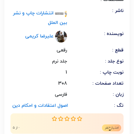
ناشر :
انتشارات چاپ و نشر
بین الملل
نویسنده :
علیرضا کریمی
قطع :
رقعی
نوع جلد :
جلد نرم
نوبت چاپ :
1
تعداد صفحات :
308
زبان :
فارسی
تگ :
اصول اعتقادات و احکام دین
0
امتیاز
نفر
- از 5