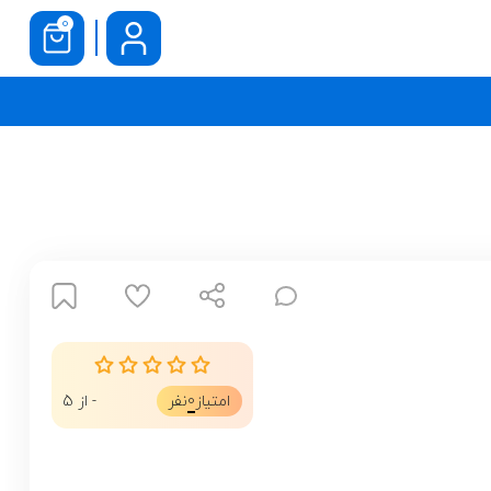
0
0
امتیاز
نفر
- از 5