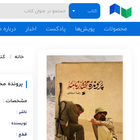
کتاب
محصولات
پویش‌ها
پادکست
اخبار
درباره م
خانه
کت
پرونده مخ
مشخصات :
ناشر :
نویسنده :
قطع :