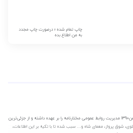
چاپ تمام شده ؛ درصورت چاپ مجدد
به من اطلاع بده
این کتاب «روایتی خواندنی» دربارهٔ سریالی تماشایی است. نویسنده کتاب از اولین همکاران سریال مختارنامه است و در فاصلهٔ شهریور سال 1381 تا 26‌بهمن1390 مدیریت روابط‌ عمومی مختارنامه را بر عهده داشته و از جزئی‌ترین
لوی، شوق پرواز، معمای شاه و… سبب شده تا با تکیه بر این اطلاعات،