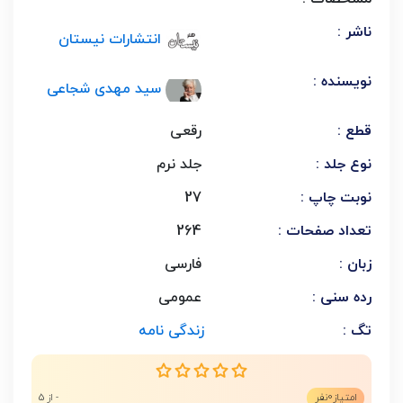
ناشر :
انتشارات نیستان
نویسنده :
سید مهدی شجاعی
قطع :
رقعی
نوع جلد :
جلد نرم
نوبت چاپ :
27
تعداد صفحات :
264
زبان :
فارسی
رده سنی :
عمومی
تگ :
زندگی نامه
0
امتیاز
نفر
- از 5