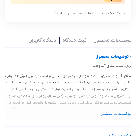
چاپ تمام شده ؛ درصورت چاپ مجدد به من اطلاع بده
توضیحات محصول
ثبت دیدگاه
دیدگاه کاربران
• توضیحات محصول
درباره کتاب سقای آب و ادب
سقای آب و ادب، اثری است متفاوت از سید مهدی شجاعی و البته جدیدترین اثرش هم؛ رمان و
روایتی از زندگی حضرت عباس(ع)، که تقدیم مخاطبان شده است. رمان به یقین متفاوت است
با آثاری از همین قلم، هم از حیث فرم و هم از حیث نوع نگاه محتوایی. در هر فصل رفت و
برگشت روایی متعدد و متنوعی دیده می‌شود و در حرکتی سیال، راویان جای به هم می‌دهند و
شکست‌ها به سرعت خوانش می‌افزاید و زوایایی جدید از مفهوم را روشن می‌کند. اما آن‌چه این
کتاب را از حیث محتوا با دیگر آثار شجاعی متمایز می‌کند، بیشتر در فصل عباسِ فرشتگان به
توضیحات بیشتر
چشم می‌آید.
کتاب «سقای آب و ادب» نوشته سید مهدی شجاعی، به زندگی و شخصیت حضرت عباس (ع)
می‌پردازد و از زوایای مختلف به بررسی ابعاد وجودی ایشان و نقش ایشان در واقعه عاشورا
• ثبت دیدگاه