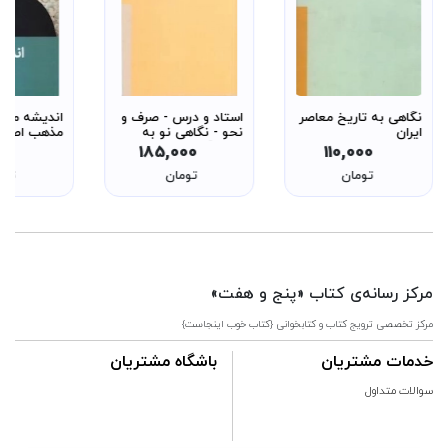
نگاهی به تاریخ معاصر
استاد و درس - صرف و
اندیشه من 
ایران
نحو - نگاهی نو به
مذهب اصیل 
روش آموزش ادبیات
تربیتی و مع
000
185,000
110,000
عرب - از سری روش ها
تومان
تومان
توم
8
مرکز رسانه‌ی کتاب «پنج و هفت»
مرکز تخصصی ترویج کتاب و کتابخوانی {کتاب خوب اینجاست}
خدمات مشتریان
باشگاه مشتریان
سوالات متداول