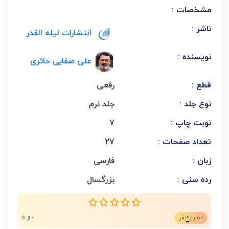
مشخصات :
ناشر :
انتشارات لیله القدر
نویسنده :
علی صفایی حائری
قطع :
رقعی
نوع جلد :
جلد نرم
نوبت چاپ :
7
تعداد صفحات :
27
زبان :
فارسی
رده سنی :
بزرگسال
0
امتیاز
نفر
- از 5