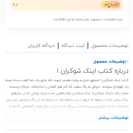
0
امتیاز
نفر
- از 5
چاپ تمام شده ؛ درصورت چاپ مجدد به من اطلاع بده
توضیحات محصول
ثبت دیدگاه
دیدگاه کاربران
• توضیحات محصول
درباره کتاب اینک شوکران 1
کتاب اینک شوکران 1: منوچهر مدق به روایت همسر شهید ناله عشق یک خط کلفت سیاه، وسط
یک قهوه‌ای سوخته. حروفی به رنگ سفید که کنار هم کلماتی را ساخته‌اند. دو واژه برجسته
سفید رنگ؛ «اینک شوکران». اینک شوکران، نوشته‌هایی است درباره مردانی که در سال‌های
جنگ، زخمی شدند. زخم‌ها اما آن‌ها را نبرد، زخم‌ها ماند تا سال‌ها بعد از جنگ و محملی شد برای
نماندنشان. اینک شوکران، برجسته است، پررنگ است، درست مثل همان کلمه‌هایی که وسط
قهوه‌ای سوخته جلد، حک شده‌اند. اینک شوکران، جلد یک، روایت عشق است. می‌توان آن را
توضیحات بیشتر
حس کرد، یک حس لطیف غمناک، درست مثل عشق، در هر سطر به رگ ذهنت رانده می‌شود.
مورمور عشق را حس می‌کنی. حسرتش به دلت می‌نشیند. بله! حسرت. «منوچهر مدق» و «فرشته
ملکی» در قلبت حسرت می‌آفرینند. حس‌هایشان یکی است، حسی از روح یکی به روح دیگری