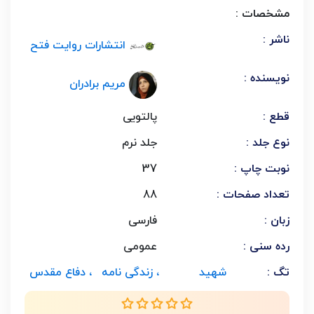
مشخصات :
ناشر :
انتشارات روایت فتح
نویسنده :
مریم برادران
قطع :
پالتویی
نوع جلد :
جلد نرم
نوبت چاپ :
37
تعداد صفحات :
88
زبان :
فارسی
رده سنی :
عمومی
تگ :
شهید
، زندگی نامه
، دفاع مقدس