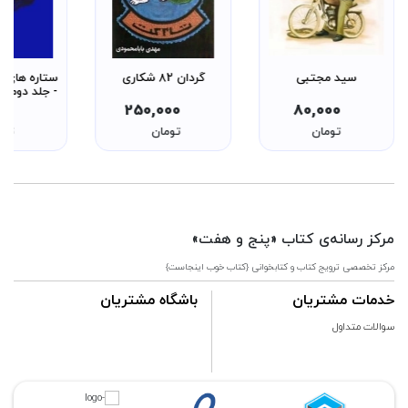
سید مجتبی
گردان 82 شکاری
ستاره های ن
- جلد دوم - 
خاطرات و تص
000
250,000
80,000
خلبانان سال
تومان
تومان
توم
مقدس
مرکز رسانه‌ی کتاب «پنج و هفت»
مرکز تخصصی ترویج کتاب و کتابخوانی {کتاب خوب اینجاست}
خدمات مشتریان
باشگاه مشتریان
سوالات متداول