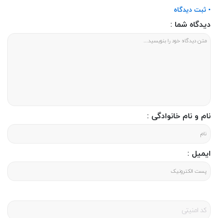
• ثبت دیدگاه
نفوذ می‌کند :«منوچهر صبور بود. بی‌قرار که می‌شد، من بی‌طاقت می‌شدم.» فقط این نیست.
بازیگوشی‌های زمینی هم هست: «آن روز، از روی شیطنت یک طرف ریش‌هایش را با تیغ برده
دیدگاه شما :
بود تا چانه، و بعد چون چاره‌ای نبود، همه را از ته زده بود... منوچهر مجبور شد یک ماه مرخصی
بگیرد و بماند پیش فرشته. رویش نمی‌شد با آن سر و وضع برود سپاه، بین بچه‌ها.
نام و نام خانوادگی :
ایمیل :