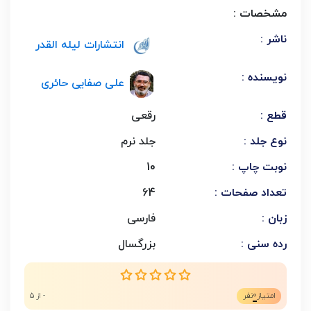
مشخصات :
ناشر :
انتشارات لیله القدر
نویسنده :
علی صفایی حائری
قطع :
رقعی
نوع جلد :
جلد نرم
نوبت چاپ :
10
تعداد صفحات :
64
زبان :
فارسی
رده سنی :
بزرگسال
0
امتیاز
نفر
- از 5