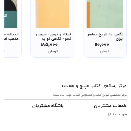
نگاهی به تاریخ معاصر
استاد و درس - صرف و
اندیشه من 
ایران
نحو - نگاهی نو به
مذهب اصیل 
روش آموزش ادبیات
تربیتی و مع
000
185,000
110,000
عرب - از سری روش ها
تومان
تومان
توم
8
مرکز رسانه‌ی کتاب «پنج و هفت»
مرکز تخصصی ترویج کتاب و کتابخوانی {کتاب خوب اینجاست}
خدمات مشتریان
باشگاه مشتریان
سوالات متداول