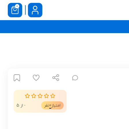
0
0
امتیاز
نفر
- از 5