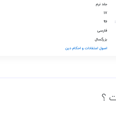
جلد نرم
17
96
فارسی
بزرگسال
اصول اعتقادات و احکام دین
ت ؟