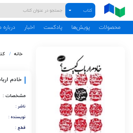
کتاب
محصولات
پویش‌ها
پادکست
اخبار
درباره م
خانه
کت
خادم ارب
مشخصات :
ناشر :
نویسنده :
قطع :