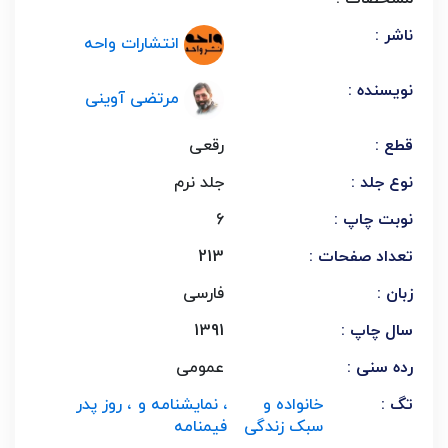
ناشر :
انتشارات واحه
نویسنده :
مرتضی آوینی
قطع :
رقعی
نوع جلد :
جلد نرم
نوبت چاپ :
6
تعداد صفحات :
213
زبان :
فارسی
سال چاپ :
1391
رده سنی :
عمومی
تگ :
خانواده و
، نمایشنامه و
، روز پدر
سبک زندگی
فیمنامه