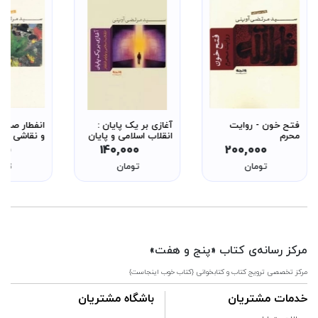
فتح خون - روایت
آغازی بر یک پایان :
انفطار صورت
محرم
انقلاب اسلامی و پایان
و نقاشی
یک انتظار
000
140,000
200,000
تومان
تومان
توم
مرکز رسانه‌ی کتاب «پنج و هفت»
مرکز تخصصی ترویج کتاب و کتابخوانی {کتاب خوب اینجاست}
خدمات مشتریان
باشگاه مشتریان