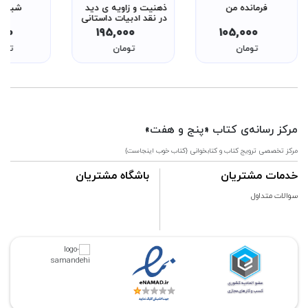
فرمانده من
ذهنیت و زاویه ی دید
شبیه 
در نقد ادبیات داستانی
- هنر ادبیات 1
000
195,000
105,000
تومان
تومان
توما
مرکز رسانه‌ی کتاب «پنج و هفت»
مرکز تخصصی ترویج کتاب و کتابخوانی {کتاب خوب اینجاست}
خدمات مشتریان
باشگاه مشتریان
سوالات متداول