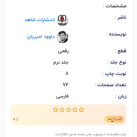
مشخصات :
ناشر :
انتشارات شاهد
نویسنده :
داوود امیریان
قطع :
رقعی
نوع جلد :
جلد نرم
نوبت چاپ :
8
تعداد صفحات :
72
زبان :
فارسی
0
امتیاز
نفر
- از 5
چاپ تمام شده ؛ درصورت چاپ مجدد به من اطلاع بده