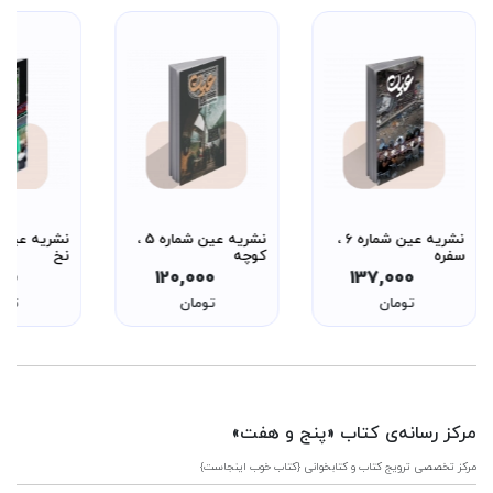
نشریه عین شماره 6 ،
نشریه عین شماره 5 ،
سفره
کوچه
نخ
000
120,000
137,000
تومان
تومان
توم
مرکز رسانه‌ی کتاب «پنج و هفت»
مرکز تخصصی ترویج کتاب و کتابخوانی {کتاب خوب اینجاست}