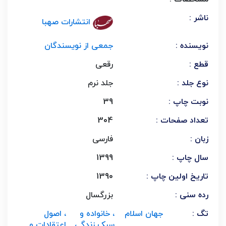
ناشر :
انتشارات صهبا
نویسنده :
جمعی از نویسندگان
قطع :
رقعی
نوع جلد :
جلد نرم
نوبت چاپ :
39
تعداد صفحات :
304
زبان :
فارسی
سال چاپ :
1399
تاریخ اولین چاپ :
1390
رده سنی :
بزرگسال
تگ :
جهان اسلام
، خانواده و
، اصول
سبک زندگی
اعتقادات و