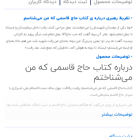
توضیحات محصول
ثبت دیدگاه
دیدگاه کاربران
• تقریظ رهبری درباره ی کتاب حاج قاسمی که من می‌شناسم
«نوه‌ یکی از دوستان شهیدش را می‌خواستند عمل جراحی کنند، رفت داخل بیمارستان و ایستاد
تا عمل تمام بشود. مادر آن بچه گفت که خب حاج‌آقا عمل تمام شد، دیگر بروید به کارتان
برسید؛ گفت نه، پدر تو -یعنی پدربزرگ این بچه- به‌جای من رفت شهید شد، من هم حالا به‌جای
او اینجا می‌ایستم؛ ایستاد تا بچه به هوش آمد، خاطرش که جمع شد، بعد رفت.»
• توضیحات محصول
درباره کتاب حاج قاسمی که من
می‌شناختم
کتاب«حاج قاسمی که من می‌شناسم» روایت رفاقت چهل ساله حجت‌الاسلام علی شیرازی با
سردار حاج قاسم سلیمانی‌است.
علی شیرازی از روزی می‌گوید که هنگام سخنرانی حاج قاسم در تیپ ثارالله، عاشقش شده بود.
تیپ تبدیل به لشکر شده بود و دل علی شیرازی بیشتر با دل سلیمانی گره می‌خورد. او از شبی
توضیحات بیشتر
می‌گوید که خبر شهادت این بزرگ مرد را بدو می‌دهند و او دیوانه‌وار سعی می‌کند که به خود
بقبولاند که شایعه است، اما نیست و این بزرگ مرد اجر سالها مجاهدت های خالصانه خویش را
از درگاه باری تعالی می‌گیرد.
• ثبت دیدگاه