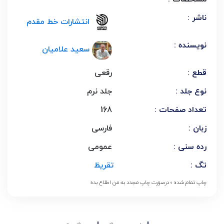
ناشر :
انتشارات خط مقدم
نویسنده :
سعید علامیان
قطع :
رقعی
نوع جلد :
جلد نرم
تعداد صفحات :
168
زبان :
فارسی
رده سنی :
عمومی
تگ :
تقریظ
چاپ تمام شده ؛ درصورت چاپ مجدد به من اطلاع بده