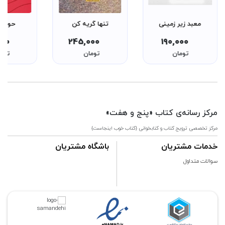
معبد زیر زمینی
تنها گریه کن
حوض 
000
245,000
190,000
تومان
تومان
توم
مرکز رسانه‌ی کتاب «پنج و هفت»
مرکز تخصصی ترویج کتاب و کتابخوانی {کتاب خوب اینجاست}
خدمات مشتریان
باشگاه مشتریان
سوالات متداول