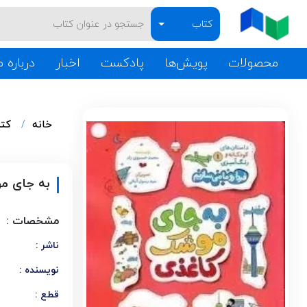
کتاب
محصولات
پویش‌ها
پادکست
اخبار
درباره م
خانه
کت
به جای م
مشخصات :
ناشر :
نویسنده :
قطع :