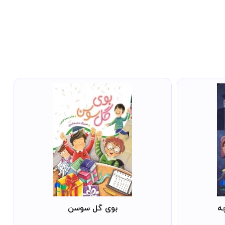
چه
بوی گل سوسن