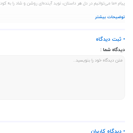
پیام «ما می‌توانیم در دل هر داستان، نوید آینده‌ای روشن و شاد را به 
مشخصات کتاب به جای 
توضیحات بیشتر
ناشر :راه یار،نویسنده :محمد خسروی راد،قطع :رحلی،نوع جلد :جلد نرم،تعداد صفحات :16،
قیمت کتاب
• ثبت دیدگاه
دیدگاه شما :
برای خرید
کتاب خوب
به جای موشک کاغذی به نویسندگی محمد خسروی راد با قیمت 30000توم
• دیدگاه کاربران