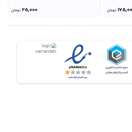
25,000
175,0
تومان
تومان