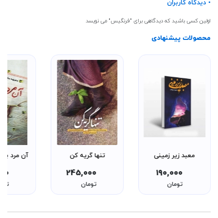
• دیدگاه کاربران
اولین کسی باشید که دیدگاهی برای "فرنگیس" می نویسد
محصولات پیشنهادی
معبد زیر زمینی
تنها گریه کن
آن مرد با با
000
245,000
190,000
تومان
تومان
توم