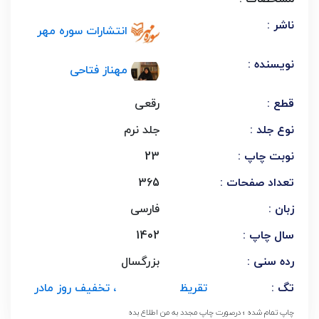
ناشر :
انتشارات سوره مهر
نویسنده :
مهناز فتاحی
قطع :
رقعی
نوع جلد :
جلد نرم
نوبت چاپ :
23
تعداد صفحات :
365
زبان :
فارسی
سال چاپ :
1402
رده سنی :
بزرگسال
تگ :
تقریظ
، تخفیف روز مادر
چاپ تمام شده ؛ درصورت چاپ مجدد به من اطلاع بده