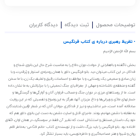
توضیحات محصول
ثبت دیدگاه
دیدگاه کاربران
• تقریظ رهبری درباره ی کتاب فرنگیس
بسم الله الرّحمن الرّحیم
بخش ناگفته و بااهمّیّتی از حوادث دوران دفاع را به مناسبت شرح حال این بانوی شجاع و
فداکار، در این کتاب میتوان دید. بانو فرنگیس دلاور با همان روحیّه‌ی استوار و پُرقدرت، و با
زبان صادق و صمیمی یک روستایی، و با عواطف و احساسات رقیق و لطیف یک زن، با ما سخن
گفته و منطقه‌ی ناشناخته و مهمّی از جغرافیای جنگ تحمیلی را با جزئیّاتش به ما نشان داده
است. ما از روستاهای مرزی در دوران جنگ و مصائب فراوان آنان و آوارگی‌ها و گرسنگی‌ها و
خسارتهای مادّی و ویرانی‌ها و داغ عزیزان آنها، هرگز به این وضوح و تفصیلی که در این روایت
صادقانه آمده است، خبر نداشتیم؛ و نیز از فداکاری جوانان آنان که در شمار اوّلین شتابندگان
به مقابله با دشمن مهاجم بودند. ماجرای قتل و اسارت دشمن به دست این بانوی دلاور هم که
خود یک داستان مستقل و استثنائی است که نظیر آن فقط در سوسنگرد، در همان اوان، اتّفاق
افتاده بود. بانو فرنگیس را باید بزرگ داشت و از نویسنده‌ی کتاب -خانم فتّاحی- به‌خاطر قلم
روان و شیوا و هنر مصاحبه‌گیری و خاطره‌نویسی، باید بسیار تشکّر کرد.