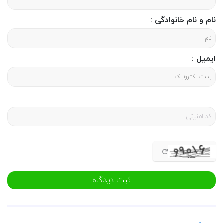
مشخصات کتاب فرنگیس
نام و نام خانوادگی :
این کتاب با نویسندگی مهناز فتاحی به همت انتشارات سوره مهر در سال 1402 به چاپ رسیده
است . مشخصات ظاهری کتاب شامل : قطع رقعی ، 365 صفحه و شومیز می باشد .
قیمت کتاب فرنگیس
ایمیل :
قیمت این کتاب 275 هزارتومان می باشد که در سایت پنج و هفت موجود است و با ثبت
سفارش در سایت می توانید این محصول را تهیه فرمایید .
ثبت دیدگاه