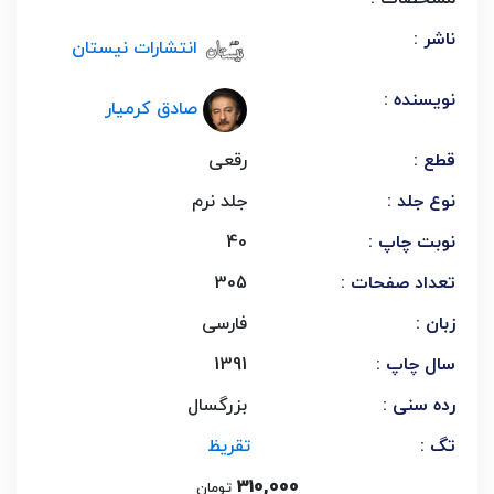
ناشر :
انتشارات نیستان
نویسنده :
صادق کرمیار
قطع :
رقعی
نوع جلد :
جلد نرم
نوبت چاپ :
40
تعداد صفحات :
305
زبان :
فارسی
سال چاپ :
1391
رده سنی :
بزرگسال
تگ :
تقریظ
310,000
تومان