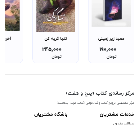
معبد زیر زمینی
تنها گریه کن
آخرین 
000
245,000
190,000
تومان
تومان
توم
مرکز رسانه‌ی کتاب «پنج و هفت»
مرکز تخصصی ترویج کتاب و کتابخوانی {کتاب خوب اینجاست}
خدمات مشتریان
باشگاه مشتریان
سوالات متداول