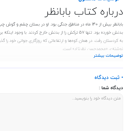
درباره کتاب بابانظر
به کردستان رفت. در همان کوه‌ها و ارتفاعاتی که روزگاری جوانی خود را گذر
نوشته‌ی‌ «محمدحسن نظرنژاد» است.
توضیحات بیشتر
ناشر درباره‌‌ی این کتاب آورده است: «شاید درخشان‌‌ترین وجه انقلاب اسل
• ثبت دیدگاه
ورزیده و به صراحت عنوان می‌‌کنند که پدیده دفاع مقدس را باید ثمره‌ا
بیضایی است سندی روشن و قاطع بر این مدعاست که دریچه تازه‌ای به برخی 
دیدگاه شما :
عرصه عمل و میدان زندگی و مبارزات خویش تحقق بخشید و نام تابناک خودش
نیست بلکه آن‌ها را به حقایق قابل لمس و زنده‌ای تبدیل می‌‌کند که از دای
می‌‌کند و به دنبال نسبت درونی خودش با او می‌‌گردد.»