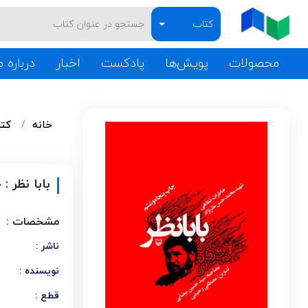
کتاب
محصولات
پویش‌ها
پادکست
اخبار
درباره م
خانه
کت
بابا نظر 
مشخصات :
ناشر :
نویسنده :
قطع :