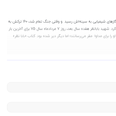
بابانظر بیش از 140 ماه در مناطق جنگی بود. او در بستان چشم و گوش چپ خود را از دست داد، در فکه کمرش شکست، در فاو قفسۀ سینه‌اش شکافت، گازهای شیمیایی به سینه‌اش رسید و وقتی جنگ تمام شد، 160 ترکش به
بدنش خورده بود. تنها 57 ترکش را از بدنش خارج کردند. با وجود اینکه برایش 95درصد مجروحیت در نظر گرفته شده بود، باز هم در جبهه‌ها حضور پیدا کرد. شهید بابانظر هفده سال بعد، روز 7 مردادماه سال 75 برای آخرین بار
ا برای مداوا مقر می‌رسانند؛ اما دیگر دیر شده بود. کتاب «بابا نظر»
شیعی باشد از این رو دفاع مقدس به منزله آیینه تمام ‌نمایی از نهضت
ان قرار دهد. بی‌‌سبب نیست که تاریخ‌‌نگاران عصر جدید بر مطالعه و تحلیل همزمان انقلاب و جنگ تاکید
 که شرح خاطرات شفاهی شهید محمدحسن نظرنژاد در مصاحبه با حسین
 و زبانی خواندنی از زندگی و مبارزات مردی پرده برمی‌‌دارد که تعبیر
 مستمر در جبهه‌های جنگ، در سال 75 به شهادت رسید، ربط و پیوند عمیق دو رویداد عظیم تاریخ معاصر کشور، یعنی انقلاب اسلامی و جنگ را در
. این کتاب تنها درصدد نقل اندیشه‌‌های مجرد و بیان صرف خاطرات
دراک می‌‌برد که در نتیجه آن خواننده «بابانظر» را در درون خودش جستجو