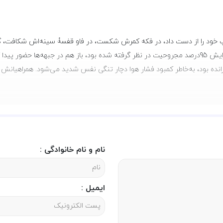
انده بود، به‌خاطر کمبود فشار هوا دچار تنگی نفس شدید می‌شود. همراهیانش او ر
امی ایران سویه انسان‌‌ساز و حاکمیت بخش آن به ارزش‌‌ها و هنجارهای الهی و 
اسلامی است که توانست آرمان‌‌های مندرج در ذات انقلاب اسلامی سال 57 را در عمل محقق کرده و در معرض نگاه همگ
ی عالی از شجره طیبه انقلاب دانست و بررسی کرد. کتاب کم‌‌نظیر «بابا نظر»
زوایای ناشناخته انقلاب و دفاع مقدس گشوده است. مولف در این اثر با گزارشی
نام و نام خانوادگی :
مجسمی از جوانمردی و ایثار بود. این جانباز 95 درصد که با حضوری طولانی و
 را در صحیفه ایام به عنوان یکی از اسطورهای جاودان تاریخ معاصر ثبت کرد
ایمیل :
ره تکرار و کلیشه عدول کرده و مخاطب را به سرزمین‌‌های تازه‌‌ای از احساس و ا