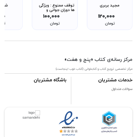
مجید بربری
توقف ممنوع : ویژگی
شام ب
ها دوران جوانی و
نوجوانی، انتظارات مقام
000
100,000
120,000
معظم رهبری از جوان
تومان
تومان
توم
ایرانی
مرکز رسانه‌ی کتاب «پنج و هفت»
مرکز تخصصی ترویج کتاب و کتابخوانی {کتاب خوب اینجاست}
خدمات مشتریان
باشگاه مشتریان
سوالات متداول