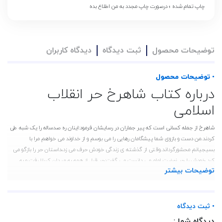
چاپ تمام شده ؛ درصورت چاپ مجدد به من اطلاع بده
توضیحات محصول
ثبت دیدگاه
دیدگاه کاربران
• توضیحات محصول
درباره کتاب شاهرخ حر انقلاب
اسلامی
شاهرخ از جمله کسانی است که پیر جماران در رسایشان فرمود:اینان ره صدساله را یک شبه طی
کردند.من دست و بازوی شما پیشگامان رهایی را می بوسم و از خداوند می خواهم مرا با
بسیجیانم محشورگرداند.وقتی از گذشته ی زندگی خودش حرف می زد،داستان حر را بازگو می
کرد.خودش را حر نهضت امام می دانست.می گفت:حر قبل از همه به میدان کربلا رفت و به
توضیحات بیشتر
شهادت رسید،من هم باید جزء اولین ها باشم.
مشخصات کتاب شاهرخ حر انقلاب اسلامی
این کتاب با همت نشر شهید ابراهیم هادی در سال 1403 به چاپ رسیده است . مشخصات
• ثبت دیدگاه
ظاهری این کتاب شامل قطع رقعی ، جلد شومیز و تعداد صفحات 160 می باشد .
دیدگاه شما :