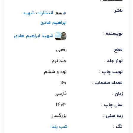
ناشر :
انتشارات شهید
ابراهیم هادی
نویسنده :
شهید ابراهیم هادی
قطع :
رقعی
نوع جلد :
جلد نرم
نوبت چاپ :
نود و ششم
تعداد صفحات :
160
زبان :
فارسی
سال چاپ :
1403
رده سنی :
بزرگسال
تگ :
شب یلدا