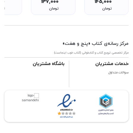
000
137,000
145,000
تومان
تومان
توم
مرکز رسانه‌ی کتاب «پنج و هفت»
مرکز تخصصی ترویج کتاب و کتابخوانی {کتاب خوب اینجاست}
خدمات مشتریان
باشگاه مشتریان
سوالات متداول