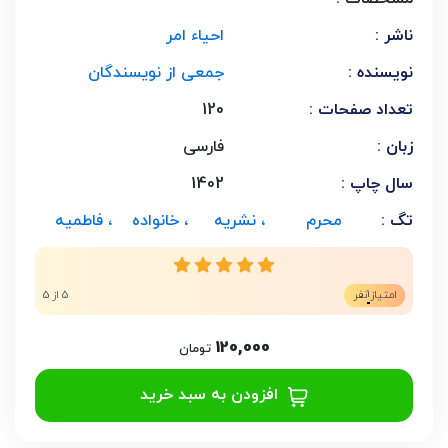
ناشر :
احیاء امر
نویسنده :
جمعی از نویسندگان
تعداد صفحات :
120
زبان :
فارسی
سال چاپ :
1402
تگ :
محرم
، نشریه
، خانواده
، فاطمیه
1
امتیاز
نفر
5 از 5
120,000
تومان
افزودن به سبد خرید