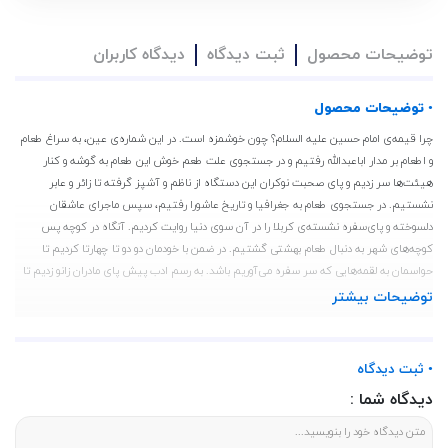
توضیحات محصول
ثبت دیدگاه
دیدگاه کاربران
• توضیحات محصول
چرا قیمه‌ی امام حسین علیه ‌السلام؟ چون خوشمزه است. در این شماره‌ی عین، به سراغ طعام
و اطعام بر مدار اباعبدالله رفتیم و در جستجوی علت طعم خوش این طعام به گوشه و کنار
هیئت‌ها سر زدیم و پای صحبت‌ نوکران این دستگاه از ناظم و آشپز گرفته تا زائر و عابر
نشستیم. در جستجوی طعام به جغرافیا و تاریخ عاشورا رفتیم، سپس ماجرای عاشقان
دلسوخته و پای‌سفره نشسته‌ی کربلا را در آن سوی دنیا روایت کردیم. آنگاه در کوچه‌ پس
کوچه‌های شهر به دنبال طعام بهشتی گشتیم. در ضمن با خودمان دو دو تا چهارتا کردیم تا
حواسمان به لقمه‌هایی که سر سفره می‌آوریم باشد. به رسم ادب پیش پای مادران زانو زدیم تا
ببینیم درباره طعام و اطعام چه می‌گویند، آخر مادران بهترین خوراک را تهیه می‌کنند. کمی بعد
توضیحات بیشتر
حال دوستان را پرسیدیم و گفتیم از نذری دیارشان بگویند. گذشت و با هم قرار و مداری
گذاشتیم تا همدل و هم‌آهنگ به سمت مقصد حرکت کنیم. در آخر نیز یکی دو قطره اشک به
یاد رفیقان زنده‌یادمان چکاندیم و فاتحه‌ای میهمانشان کردیم.
• ثبت دیدگاه
دیدگاه شما :