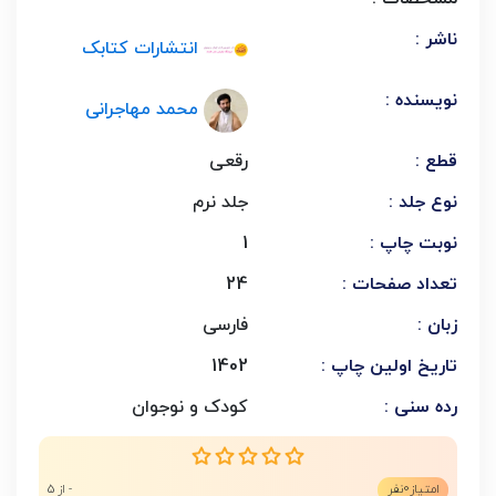
ناشر :
انتشارات کتابک
نویسنده :
محمد مهاجرانی
قطع :
رقعی
نوع جلد :
جلد نرم
نوبت چاپ :
1
تعداد صفحات :
24
زبان :
فارسی
تاریخ اولین چاپ :
1402
رده سنی :
کودک و نوجوان
0
امتیاز
نفر
- از 5