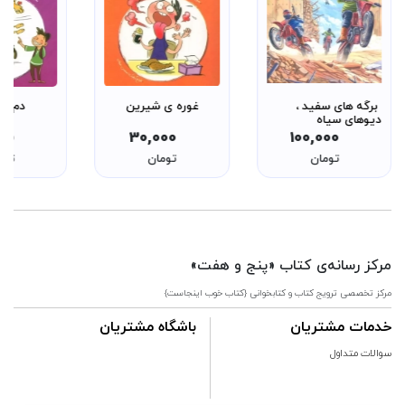
برگه های سفید ،
غوره ی شیرین
دم جا
دیوهای سیاه
00
30,000
100,000
تومان
تومان
توم
مرکز رسانه‌ی کتاب «پنج و هفت»
مرکز تخصصی ترویج کتاب و کتابخوانی {کتاب خوب اینجاست}
خدمات مشتریان
باشگاه مشتریان
سوالات متداول